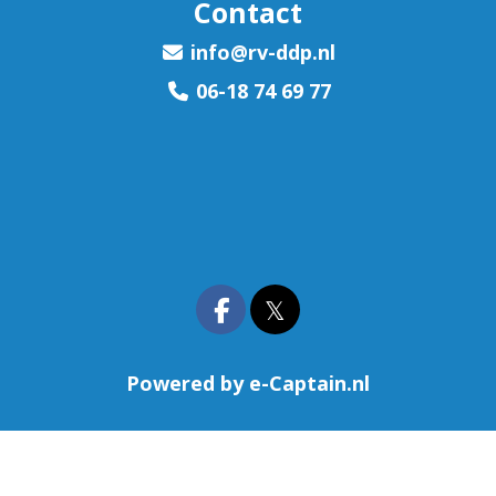
Contact
ofni
@rv-ddp.nl
06-18 74 69 77
𝕏
Powered by e-Captain.nl