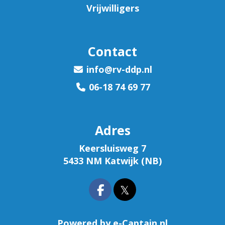
Vrijwilligers
Contact
ofni
@rv-ddp.nl
06-18 74 69 77
Adres
Keersluisweg 7
5433 NM Katwijk (NB)
𝕏
Powered by e-Captain.nl